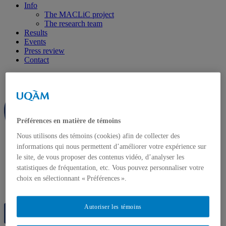
Info
The MACLiC project
The research team
Results
Events
Press review
Contact
Préférences en matière de témoins
Nous utilisons des témoins (cookies) afin de collecter des
informations qui nous permettent d’améliorer votre expérience sur
le site, de vous proposer des contenus vidéo, d’analyser les
statistiques de fréquentation, etc. Vous pouvez personnaliser votre
choix en sélectionnant « Préférences ».
Autoriser les témoins