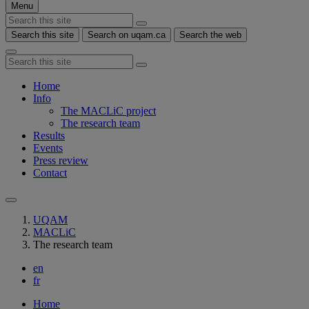
Menu
Search this site
Search on uqam.ca
Search the web
Home
Info
The MACLiC project
The research team
Results
Events
Press review
Contact
UQAM
MACLiC
The research team
en
fr
Home