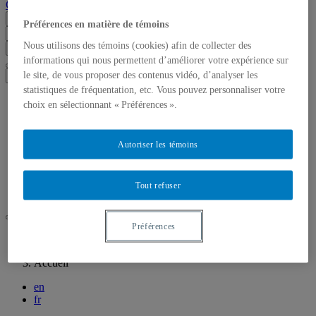
Canada
Menu
Préférences en matière de témoins
Nous utilisons des témoins (cookies) afin de collecter des
Chercher dans ce site
Chercher sur uqam.ca
Chercher sur le web
informations qui nous permettent d’améliorer votre expérience sur
le site, de vous proposer des contenus vidéo, d’analyser les
statistiques de fréquentation, etc. Vous pouvez personnaliser votre
Accueil
choix en sélectionnant « Préférences ».
À propos
Le projet MACLiC
L’équipe de recherche
Autoriser les témoins
Résultats
Événements
Revue de presse
Tout refuser
Contact
Préférences
UQAM
MACLiC
Accueil
en
fr