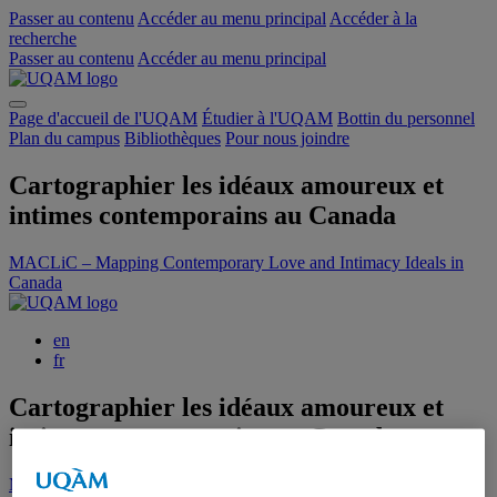
Passer au contenu
Accéder au menu principal
Accéder à la
recherche
Passer au contenu
Accéder au menu principal
Page d'accueil de l'UQAM
Étudier à l'UQAM
Bottin du personnel
Plan du campus
Bibliothèques
Pour nous joindre
Cartographier les idéaux amoureux et
intimes contemporains au Canada
MACLiC – Mapping Contemporary Love and Intimacy Ideals in
Canada
en
fr
Cartographier les idéaux amoureux et
intimes contemporains au Canada
MACLiC – Mapping Contemporary Love and Intimacy Ideals in